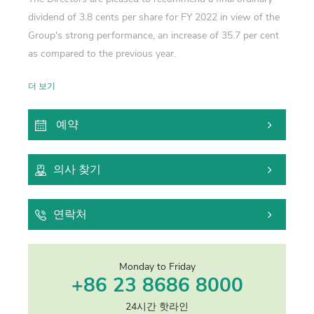
dividend of 3.8 cents per share for FY 2022 in view of the
Group′s strong performance, an increase of 35.7 per cent
as compared to the previous year.
더 보기
예약
의사 찾기
연락처
Monday to Friday
+86 23 8686 8000
24시간 핫라인