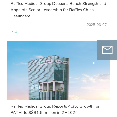
Raffles Medical Group Deepens Bench Strength and
Appoints Senior Leadership for Raffles China
Healthcare
2025-03-07
더 보기
연락처
QR코드를 스캔하여 WeChat 공식 계정을 팔
로우하고 온라인 예약을 하세요
Raffles Medical Group Reports 4.3% Growth for
PATMI to S$31.6 million in 2H2024