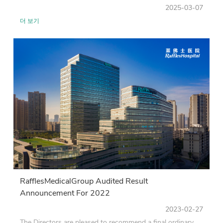
2025-03-07
더 보기
RafflesMedicalGroup Audited Result
Announcement For 2022
2023-02-27
The Directors are pleased to recommend a final ordinary