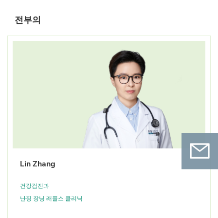
전부의
Lin Zhang
건강검진과
연락처
난징 장닝 래플스 클리닉