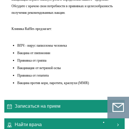
Обсудите с врачом свои потребности в прививках и целесообразность
получения рекомендованных вакцин.
Клиника Raffles предлагает:
ВПЧ - вирус папилломы человека
Вакцина от пневмонии
Прививка от гриппа
Вакцинация от ветряной оспы
Прививка от гепатита
Вакцина против кори, паротита, краснухи (MMR)
Записаться на прием
Найти врача