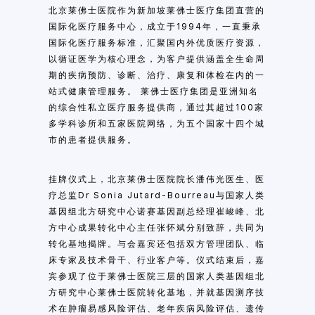
北京莱佛士医院作为新加坡莱佛士医疗集团直营的
国际化医疗服务中心，成立于1994年，一直秉承
国际化医疗服务标准，汇聚国内外优质医疗资源，
以循证医学为核心理念，为客户提供涵盖全生命周
期的疾病预防、诊断、治疗、康复和体检在内的一
站式健康管理服务。 莱佛士医疗集团是亚洲知名
的综合性私立医疗服务提供商，通过其超过100家
多学科诊所和五家医院网络，为五个国家十四个城
市的患者提供服务。
挂牌仪式上，北京莱佛士医院院长潘伟光医生、医
疗总监Dr Sonia Jutard-Bourreau与国家人类
基因组北方研究中心诺赛基因副总经理崔峻峰、北
方中心成果转化中心主任张怀斌分别致辞，共同为
转化基地揭牌。与会嘉宾还包括双方管理团队、临
床专家及技术骨干、行业客户等。仪式结束后，嘉
宾参观了位于莱佛士医院三层的国家人类基因组北
方研究中心莱佛士医院转化基地，并就基因测序技
术在肿瘤易感风险评估、老年疾病风险评估、遗传