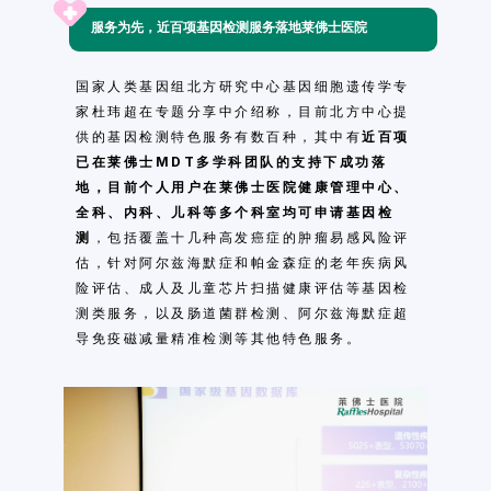
服务为先，近百项基因检测服务落地莱佛士医院
们
扫码关注微信公众号
国家人类基因组北方研究中心基因细胞遗传学专
在线预约
家杜玮超在专题分享中介绍称，目前北方中心提
供的基因检测特色服务有数百种，其中有
近百项
已在莱佛士MDT多学科团队的支持下成功落
地，目前个人用户在莱佛士医院健康管理中心、
全科、内科、儿科等多个科室均可申请基因检
测
，包括覆盖十几种高发癌症的肿瘤易感风险评
估，针对阿尔兹海默症和
帕金森症
的老年疾病风
险评估、成人及儿童芯片扫描健康评估等基因检
测类服务，以及肠道菌群检测、阿尔兹海默症超
导免疫磁减量精准检测等其他特色服务。