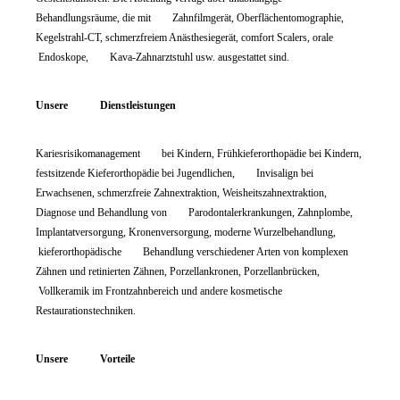
Behandlungsräume, die mit Zahnfilmgerät, Oberflächentomographie,
Kegelstrahl-CT, schmerzfreiem Anästhesiegerät, comfort Scalers, orale
Endoskope, Kava-Zahnarztstuhl usw. ausgestattet sind.
Unsere Dienstleistungen
Kariesrisikomanagement bei Kindern, Frühkieferorthopädie bei Kindern,
festsitzende Kieferorthopädie bei Jugendlichen, Invisalign bei
Erwachsenen, schmerzfreie Zahnextraktion, Weisheitszahnextraktion,
Diagnose und Behandlung von Parodontalerkrankungen, Zahnplombe,
Implantatversorgung, Kronenversorgung, moderne Wurzelbehandlung,
kieferorthopädische Behandlung verschiedener Arten von komplexen
Zähnen und retinierten Zähnen, Porzellankronen, Porzellanbrücken,
Vollkeramik im Frontzahnbereich und andere kosmetische
Restaurationstechniken.
Unsere Vorteile