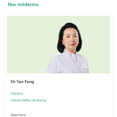
Contac
Nos médecins
nous
Scannez le code QR pour suivre le compte
officiel WeChat et prendre rendez-vous en
ligne
Dr Yan Feng
Pédiatrie
Hôpital Raffles de Beijing
Read More