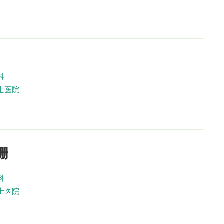
科
士医院
姗
科
士医院