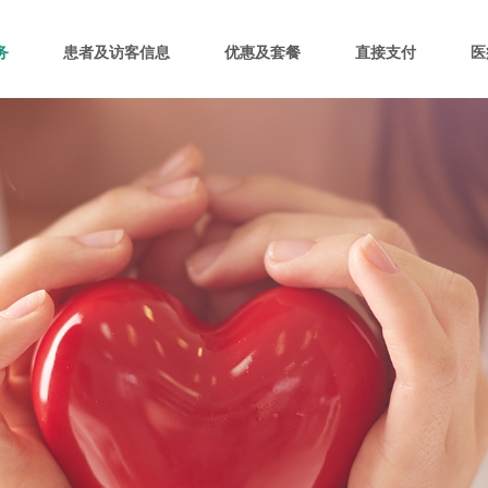
务
患者及访客信息
优惠及套餐
直接支付
医
中国·北区
中国·西区
中
活动
务
院
北京莱佛士医院
重庆莱佛士医院
上
务
南
们