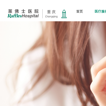
首页
医疗服
新加坡
科室
新闻及
心脑血管
会员服
新加坡莱佛士医
体检科
患者服
麻醉科
联系我
肿瘤科
儿童保健科
耳鼻咽喉科
妇产科
眼科
泌尿科