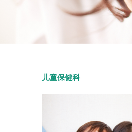
影像科
骨科
手术外科
出国签证体检
口腔科
医疗美容科
内科
儿童保健科
儿科
预防免疫门诊
急诊