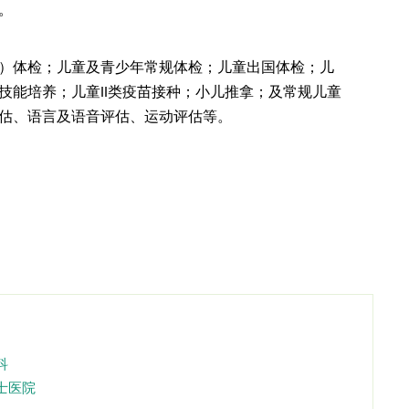
。
）体检；儿童及青少年常规体检；儿童出国体检；儿
技能培养；儿童
类疫苗接种；小儿推拿；及常规儿童
II
估、语言及语音评估、运动评估等。
科
士医院