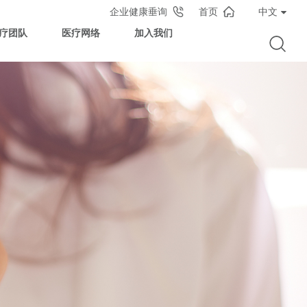
企业健康垂询
首页
中文
疗团队
医疗网络
加入我们
国·东区
海莱佛士医院
京江宁莱佛士诊所