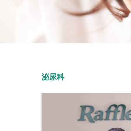
影像科
骨科
手术外科
出国签证体检
口腔科
医疗美容科
内科
泌尿科
儿科
预防免疫门诊
急诊