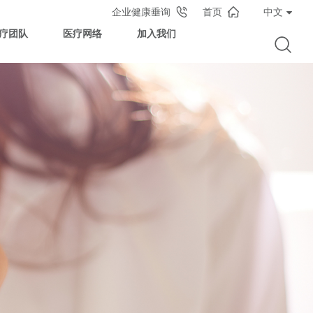
企业健康垂询
首页
中文
疗团队
医疗网络
加入我们
国·东区
海莱佛士医院
京江宁莱佛士诊所