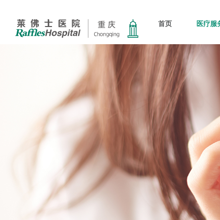
首页
医疗服
新加坡
科室
新闻及
心脑血管
会员服
新加坡莱佛士医
体检科
患者服
麻醉科
联系我
肿瘤科
儿童保健科
耳鼻咽喉科
妇产科
眼科
泌尿科