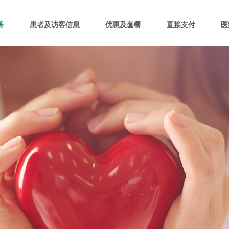
务
患者及访客信息
优惠及套餐
直接支付
医
中国·北区
中国·西区
中
活动
务
院
北京莱佛士医院
重庆莱佛士医院
上
务
南
们