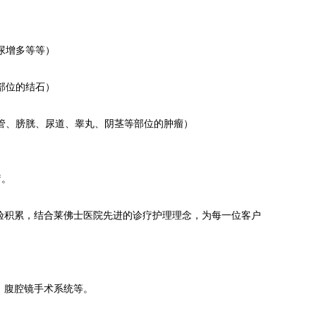
尿增多等等）
部位的结石）
管、膀胱、尿道、睾丸、阴茎等部位的肿瘤）
疗。
验积累，结合莱佛士医院先进的诊疗护理理念，为每一位客户
、腹腔镜手术系统等。