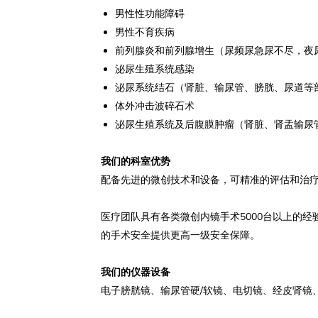
男性性功能障碍
男性不育疾病
前列腺炎和前列腺增生（尿频尿急尿不尽，夜
泌尿生殖系统感染
泌尿系统结石（肾脏、输尿管、膀胱、尿道等
体外冲击波碎石术
泌尿生殖系统及后腹膜肿瘤（肾脏、肾盂输尿
我们的科室优势
配备先进的微创技术和设备，可精准的评估和治
5000
医疗团队具有各类微创内镜手术
台以上的经
的手术安全提供更高一级安全保障。
我们的仪器设备
/
电子膀胱镜、输尿管硬
软镜、电切镜、经皮肾镜