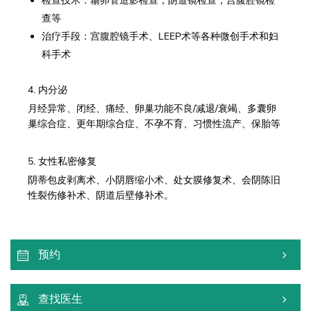
检查技术：输卵管造影检查，阴道镜检查，宫腹腔镜检
查等
治疗手段：宫腹腔镜手术、LEEP术等各种微创手术和妇
科手术
4. 内分泌
月经异常、闭经、痛经、卵巢功能不良/减退/衰竭、多囊卵
巢综合症、更年期综合症、不孕不育、习惯性流产、保胎等
5. 女性私密修复
阴蒂包皮剥离术、小阴唇缩小术、处女膜修复术、会阴陈旧
性裂伤修补术、阴道后壁修补术。
预约
查找医生